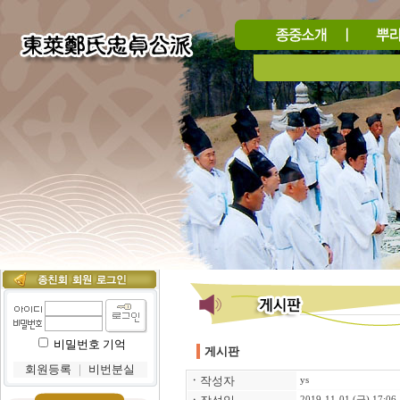
비밀번호 기억
게시판
회원등록
｜
비번분실
ㆍ
작성자
ys
2019-11-01 (금) 17:06