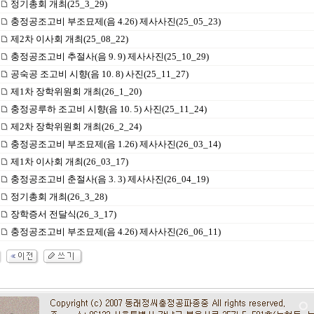
정기총회 개최(25_3_29)
충정공조고비 부조묘제(음 4.26) 제사사진(25_05_23)
제2차 이사회 개최(25_08_22)
충정공조고비 추절사(음 9. 9) 제사사진(25_10_29)
공숙공 조고비 시향(음 10. 8) 사진(25_11_27)
제1차 장학위원회 개최(26_1_20)
충정공루하 조고비 시향(음 10. 5) 사진(25_11_24)
제2차 장학위원회 개최(26_2_24)
충정공조고비 부조묘제(음 1.26) 제사사진(26_03_14)
제1차 이사회 개최(26_03_17)
충정공조고비 춘절사(음 3. 3) 제사사진(26_04_19)
정기총회 개최(26_3_28)
장학증서 전달식(26_3_17)
충정공조고비 부조묘제(음 4.26) 제사사진(26_06_11)