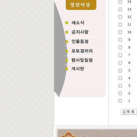
14
13
12
11
10
9
8
7
6
5
4
3
2
1