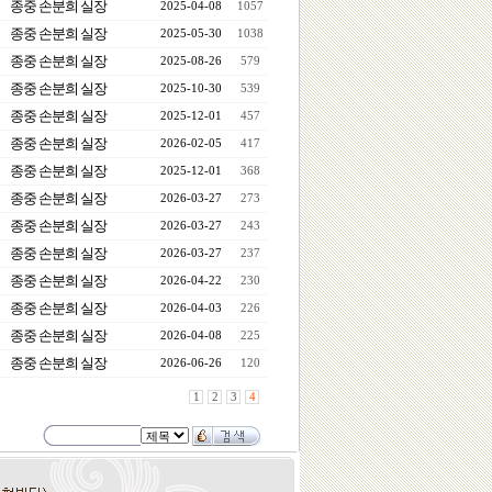
종중 손분희 실장
2025-04-08
1057
종중 손분희 실장
2025-05-30
1038
종중 손분희 실장
2025-08-26
579
종중 손분희 실장
2025-10-30
539
종중 손분희 실장
2025-12-01
457
종중 손분희 실장
2026-02-05
417
종중 손분희 실장
2025-12-01
368
종중 손분희 실장
2026-03-27
273
종중 손분희 실장
2026-03-27
243
종중 손분희 실장
2026-03-27
237
종중 손분희 실장
2026-04-22
230
종중 손분희 실장
2026-04-03
226
종중 손분희 실장
2026-04-08
225
종중 손분희 실장
2026-06-26
120
1
2
3
4