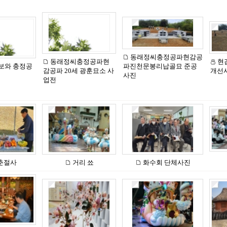
동래정씨충정공파현감공
동래정씨충정공파현
현
보와 충정공
파진천문봉리납골묘 준공
감공파 20세 광훈묘소 사
개선
사진
업전
춘절사
거리 쑈
화수회 단체사진