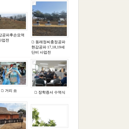
감공파후손묘역
사업전
동래정씨충정공파
현감공파 17,18,19세
단비 사업전
거리 쑈
장학증서 수역식