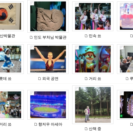
산박물관
민속 쑈
인도 부처님 박물관
롯데 쑈
외국 공연
거리 쑈
루
거리 쑈
향저우 아세아
산책 중