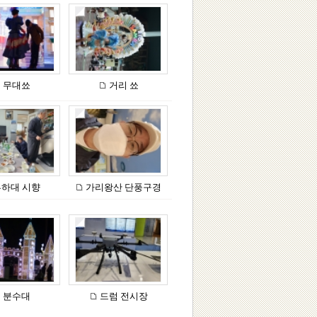
무대쑈
거리 쑈
하대 시향
가리왕산 단풍구경
분수대
드럼 전시장