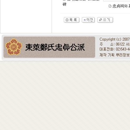
碑
忠貞祠와 