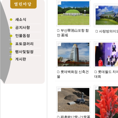
부산華池山포항 함
사랑방의이
안 墓域
롯데백화점 신축건
롯데월드 치
물
대회
祖考妣12世~21世墓