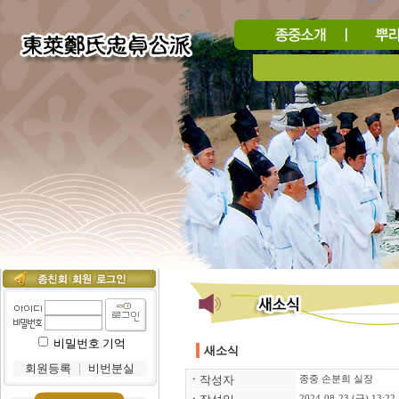
비밀번호 기억
새소식
회원등록
｜
비번분실
ㆍ
작성자
종중 손분희 실장
2024-08-23 (금) 13:22