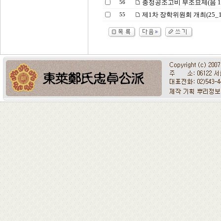
충정공조고비 부조묘제(음 1.26
56
제1차 장학위원회 개최(25_1_
55