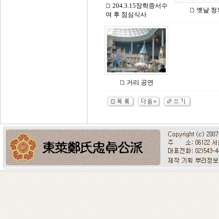
204.3.15장학증서수
옛날 청
여 후 점심식사
거리 공연