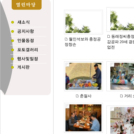
동래정씨충
월인석보와 충정공
감공파 20세 광
정창손
업전
춘절사
거리 