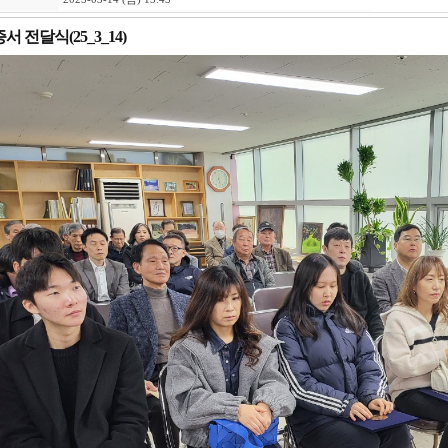
 전달식(25_3_14)