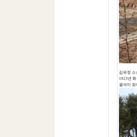
김유정 소설가의
1923년
결석이 잦