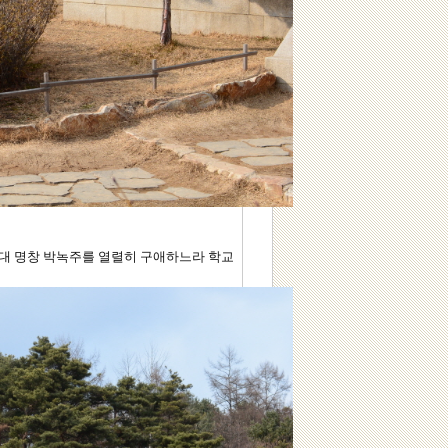
 당대 명창 박녹주를 열렬히 구애하느라 학교