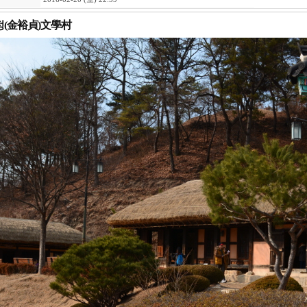
(金裕貞)文學村