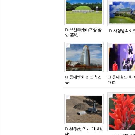
부산華池山포항 함
사랑방의이
안 墓域
롯데백화점 신축건
롯데월드 치
물
대회
祖考妣12世~21世墓
碑