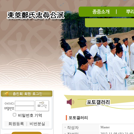
비밀번호 기억
포토갤러리
회원등록
｜
비번분실
ㆍ
작성자
Master
2015-11-08 (일) 21:49