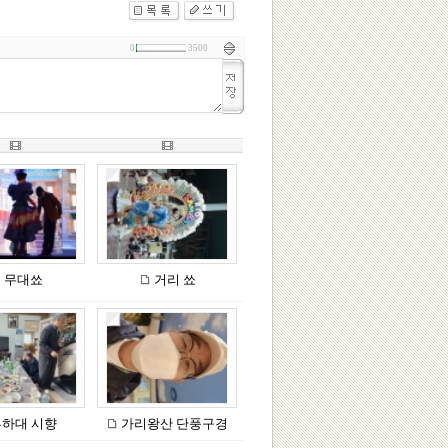
0
3500
무대쑈
거리 쑈
하대 시향
가리왕산 단풍구경