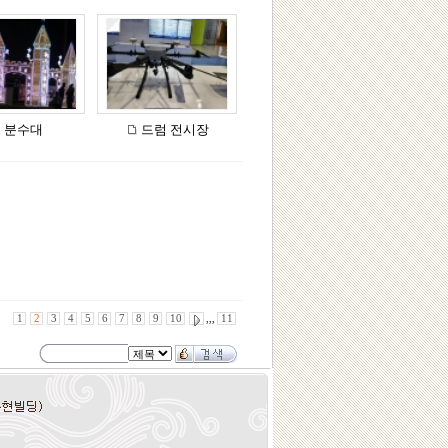
분수대
드럼 전시장
1
2
3
4
5
6
7
8
9
10
,,,
11