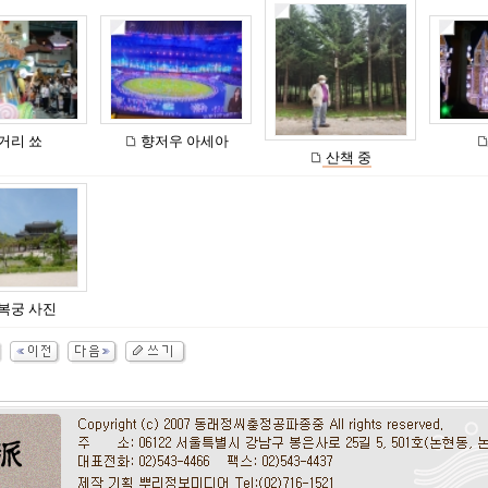
거리 쑈
향저우 아세아
산책 중
복궁 사진