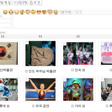
산박물관
민속 쑈
인도 부처님 박물관
롯데 쑈
외국 공연
거리 쑈
루