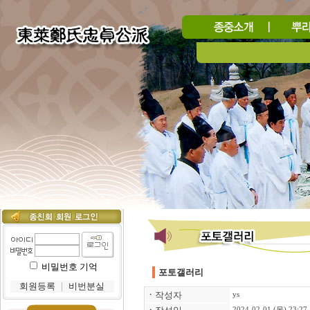
비밀번호 기억
포토갤러리
회원등록
｜
비번분실
ㆍ
작성자
ys
2024-02-01 (목) 23:27